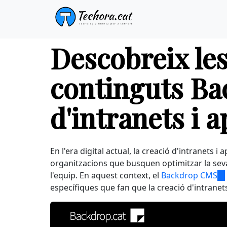
Panell de gestió de galetes
Vés
Descobreix les
al
contingut
continguts Bac
d'intranets i 
En l'era digital actual, la creació d'intranets 
organitzacions que busquen optimitzar la seva
l'equip. En aquest context, el
Backdrop CMS
(l
específiques que fan que la creació d'intranets
is
ex