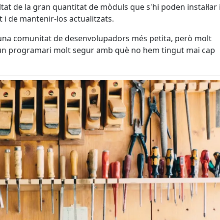
t de la gran quantitat de mòduls que s'hi poden instal·lar i
t i de mantenir-los actualitzats.
 una comunitat de desenvolupadors més petita, però molt
r un programari molt segur amb què no hem tingut mai cap