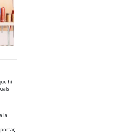
que hi
quals
a la
a
portar,