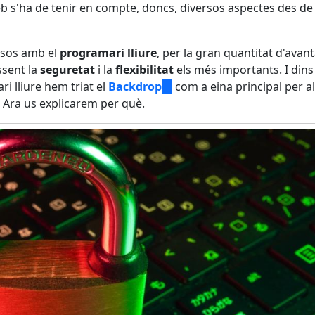
b s'ha de tenir en compte, doncs, diversos aspectes des de
sos amb el
programari lliure
, per la gran quantitat d'avan
ssent la
seguretat
i la
flexibilitat
els més importants. I dins
i lliure hem triat el
Backdrop
(link
com a eina principal per al
Ara us explicarem per què.
is
external)