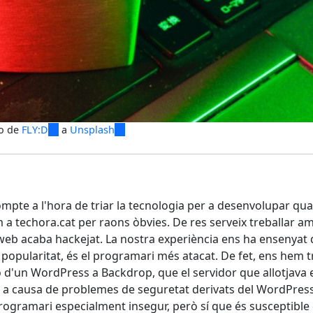
o de
FLY:D
(link
a
Unsplash
(link
is
is
external)
external)
mpte a l'hora de triar la tecnologia per a desenvolupar qua
m a techora.cat per raons òbvies. De res serveix treballar am
 web acaba hackejat. La nostra experiència ens ha ensenyat 
 popularitat, és el programari més atacat. De fet, ens hem 
ó d'un WordPress a Backdrop, que el servidor que allotjava 
s a causa de problemes de seguretat derivats del WordPres
rogramari especialment insegur, però sí que és susceptible