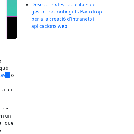
Descobreix les capacitats del
gestor de continguts Backdrop
per a la creació d'intranets i
aplicacions web
e
 què
rav
(link
o
is
t a un
nal)
external)
tres,
rem un
 i que
e