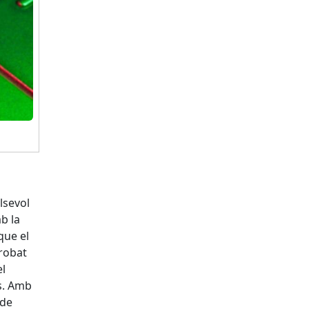
lsevol
b la
que el
trobat
el
s. Amb
 de