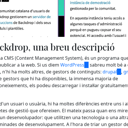
ckdrop, una breu descripció
m a CMS (Content Management System), és un programa qu
publicar a la web. Si us diem
WordPress
(link
sabreu molt bé a
, n'hi ha molts altres, de gestors de continguts:
is
drupal
(link
,
g
 gestors que hi ha disponibles, la immensa majoria de
external)
is
s coneixements, els podeu descarregar i instal·lar gratuïtamen
exter
'un usuari o usuària, hi ha moltes diferències entre uns i al
ncretes de gestió que ofereixen. El mateix passa quan ens mi
un desenvolupador: que utilitzen una tecnologia o una altra
minades de desenvolupament. A l'hora de triar un gestor d