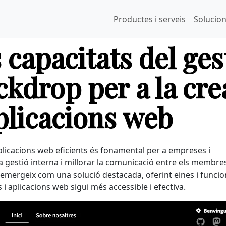
Productes i serveis
Solucio
 capacitats del ges
kdrop per a la cre
aplicacions web
i aplicacions web eficients és fonamental per a empreses i
 gestió interna i millorar la comunicació entre els membre
ink
emergeix com una solució destacada, oferint eines i funcion
 i aplicacions web sigui més accessible i efectiva.
ternal)