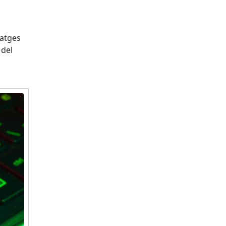
tatges
 del