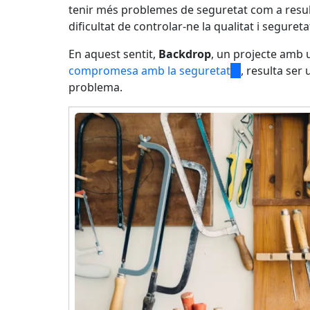
tenir més problemes de seguretat com a resulta
dificultat de controlar-ne la qualitat i segureta
En aquest sentit,
Backdrop
, un projecte amb
compromesa amb la seguretat
(link
, resulta se
problema.
is
external)