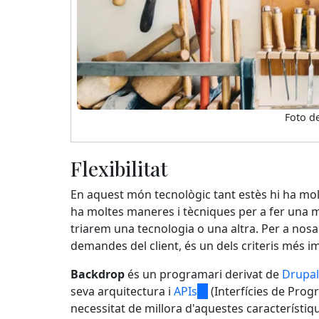
Foto d
Flexibilitat
En aquest món tecnològic tant estès hi ha molt
ha moltes maneres i tècniques per a fer una ma
triarem una tecnologia o una altra. Per a nosaltr
demandes del client, és un dels criteris més i
Backdrop
és un programari derivat de
Drupal
seva arquitectura i
APIs
(link
(Interfícies de Progr
necessitat de millora d'aquestes característiq
is