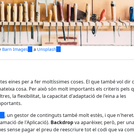
e
Barn Images
(link
a
Unsplash
(link
is
is
external)
external)
es eines per a fer moltíssimes coses. El que també vol dir 
teixa cosa. Per això són molt importants els criteris pels 
es, la flexibilitat, la capacitat d'adaptació de l'eina a les
mportants.
(link
, un gestor de continguts també molt estès, i que n'heret
amació de l'Aplicació).
is
Backdrop
va aparèixer, però, per un
ues sense pagar el preu de reescriure tot el codi que va com
external)